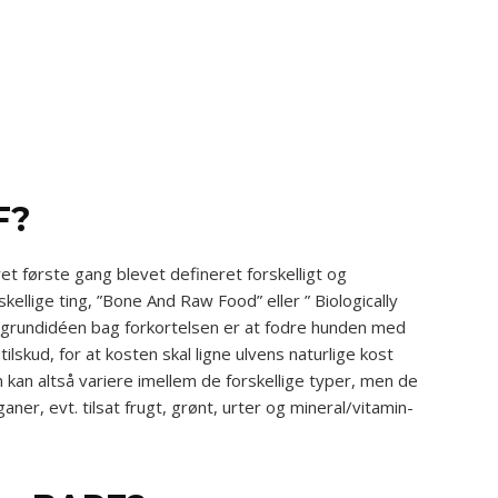
F?
et første gang blevet defineret forskelligt og
skellige ting, ”Bone And Raw Food” eller ” Biologically
grundidéen bag forkortelsen er at fodre hunden med
ilskud, for at kosten skal ligne ulvens naturlige kost
n kan altså variere imellem de forskellige typer, men de
ganer, evt. tilsat frugt, grønt, urter og mineral/vitamin-