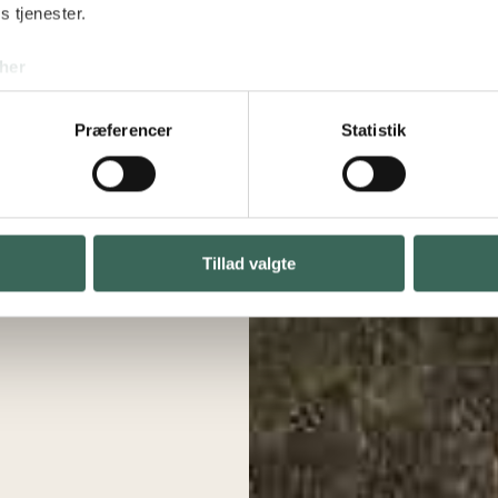
s tjenester.
her
Præferencer
Statistik
Tillad valgte