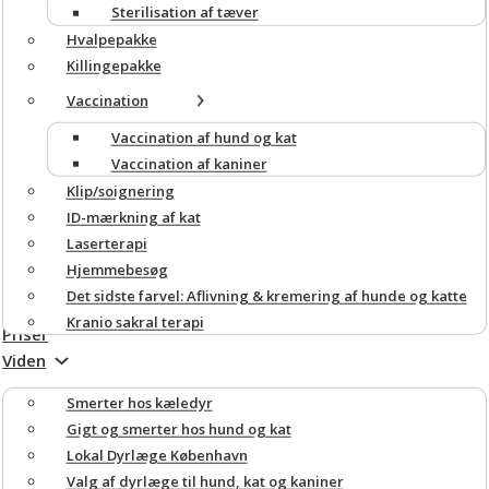
Sterilisation af tæver
Hvalpepakke
Killingepakke
Vaccination
Vaccination af hund og kat
Vaccination af kaniner
Klip/soignering
ID-mærkning af kat
Laserterapi
Hjemmebesøg
Det sidste farvel: Aflivning & kremering af hunde og katte
Kranio sakral terapi
Priser
Viden
Smerter hos kæledyr
Gigt og smerter hos hund og kat
Lokal Dyrlæge København
Valg af dyrlæge til hund, kat og kaniner