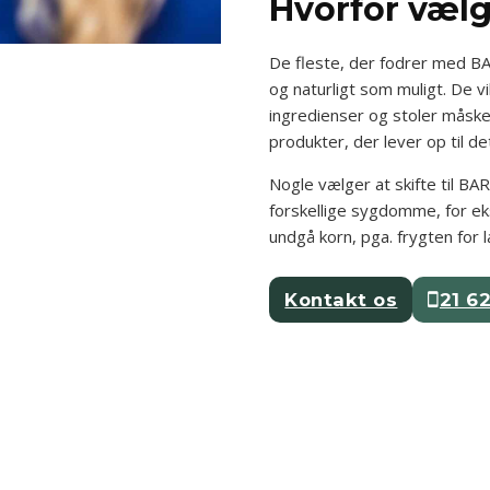
Hvorfor væl
De fleste, der fodrer med BA
og naturligt som muligt. De 
ingredienser og stoler måske 
produkter, der lever op til de
Nogle vælger at skifte til BA
forskellige sygdomme, for eks
undgå korn, pga. frygten for 
Kontakt os
21 6