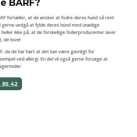
ge BARF?
RF fortæller, at de ønsker at fodre deres hund så rent
vil gerne undgå at fylde deres hund med unødige
heller ikke på, at de forskellige foderproducenter laver
t, de lover.
RF, da de har hørt at det kan være gavnligt for
empel ved allergi. En del vil også gerne forsøge at
lagermider.
2 85 42