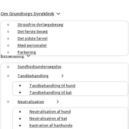
Om Grundtvigs Dyreklinik
Stressfrie dyrlægebesøg
Det første besøg
Det sidste farvel
Mød personalet
Parkering
Behandling
Sundheds­undersøgelse
Tandbehandling
Tandbehandling til hund
Tandbehandling til kat
Neutralisation
Neutralisation af hund
Neutralisation af kat
Kastration af hanhunde