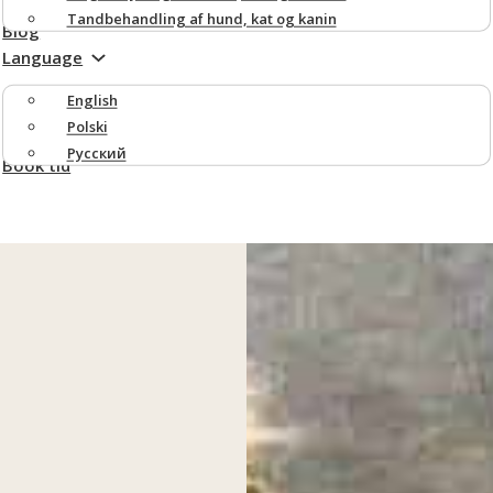
Tandbehandling af hund, kat og kanin
Blog
Language
English
Polski
Русский
Book tid