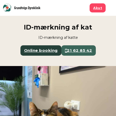
Spring til hovedindhold
Spring til sidefod
Akut
ID-mærkning af kat
ID-mærkning af katte
Online booking
21 62 85 42