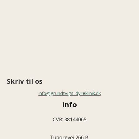
Skriv til os
info@grundtvigs-dyreklinik.dk
Info
CVR: 38144065
Tuborgvej 266 B,