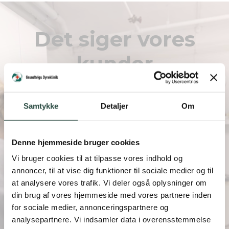
Det siger vores
kunder
Vi har over 250+ fem-stjernet anmeldelser. Læs et udvalg
vores anmeldelser her
Samtykke
Detaljer
Om
Se flere anmeldelser
Denne hjemmeside bruger cookies
Vi bruger cookies til at tilpasse vores indhold og
annoncer, til at vise dig funktioner til sociale medier og til
ste og varmeste
“Den bedste dyreklinik jeg nogen
at analysere vores trafik. Vi deler også oplysninger om
 Elmer hos
haft! Et personale bestående af h
din brug af vores hjemmeside med vores partnere inden
kut besøg midt i en
mennesker, som giver alt hvad de
for sociale medier, annonceringspartnere og
 hensyn til at skulle
mere, for at yde en god service. De
analysepartnere. Vi indsamler data i overensstemmelse
er på vores hund
overfor både ejer og kæledyr, helt