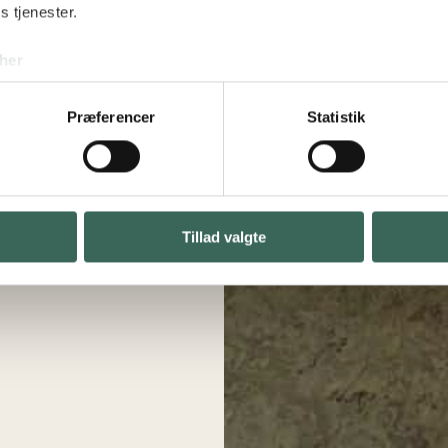
s tjenester.
her
Præferencer
Statistik
Tillad valgte