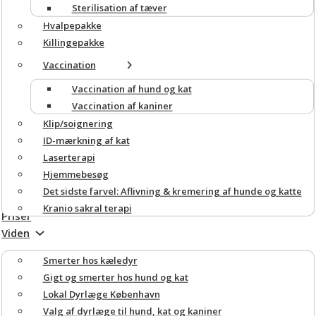
Sterilisation af tæver
Hvalpepakke
Killingepakke
Vaccination
Vaccination af hund og kat
Vaccination af kaniner
Klip/soignering
ID-mærkning af kat
Laserterapi
Hjemmebesøg
Det sidste farvel: Aflivning & kremering af hunde og katte
Kranio sakral terapi
Priser
Viden
Smerter hos kæledyr
Gigt og smerter hos hund og kat
Lokal Dyrlæge København
Valg af dyrlæge til hund, kat og kaniner