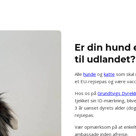
Er din hund el
til udlandet?
Alle
hunde
og
katte
som skal 
et EU-rejsepas og være vacci
Hos os på
Grundtvigs Dyrekli
tjekket sin ID-mærkning, bli
3 år uanset dyrets alder (dog
rejsepas.
Vær opmærksom på at enkelte 
ambassade inden afrejse.