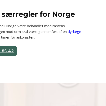
særregler for Norge
r ind i Norge være behandlet mod rævens
en mod orm skal være gennemført af en
dyrlæge
 timer før ankomsten.
2 85 42