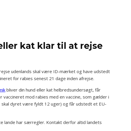
ler kat klar til at rejse
rejse udenlands skal være ID-mærket og have udstedt
neret for rabies senest 21 dage inden afrejse.
nik
bliver din hund eller kat helbredsundersøgt, får
ver vaccineret mod rabies med en vaccine, som gælder i
 skal dyret være fyldt 12 uger) og får udstedt et EU-
lande har særregler. Kontakt derfor altid landets