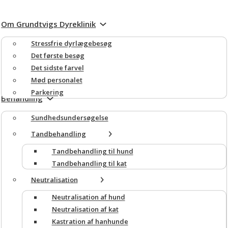
Om Grundtvigs Dyreklinik
Stressfrie dyrlægebesøg
Det første besøg
Det sidste farvel
Mød personalet
Parkering
Behandling
Sundheds­undersøgelse
Tandbehandling
Tandbehandling til hund
Tandbehandling til kat
Neutralisation
Neutralisation af hund
Neutralisation af kat
Kastration af hanhunde