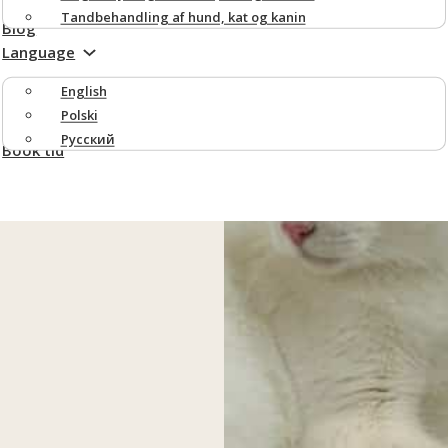
Tandbehandling af hund, kat og kanin
Blog
Language
English
Polski
Русский
Book tid