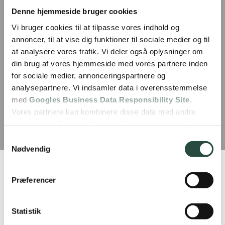
Denne hjemmeside bruger cookies
Vi bruger cookies til at tilpasse vores indhold og
annoncer, til at vise dig funktioner til sociale medier og til
at analysere vores trafik. Vi deler også oplysninger om
din brug af vores hjemmeside med vores partnere inden
for sociale medier, annonceringspartnere og
analysepartnere. Vi indsamler data i overensstemmelse
med
Googles Business Data Responsibility Site
.
Vores partnere kan kombinere disse data med andre
oplysninger, du har givet dem, eller som de har indsamlet
fra din brug af deres tjenester.
Samtykkevalg
Nødvendig
Se Cookie & Privatlivspolitik
her
Blog
Præferencer
Se alle vores blogs
Statistik