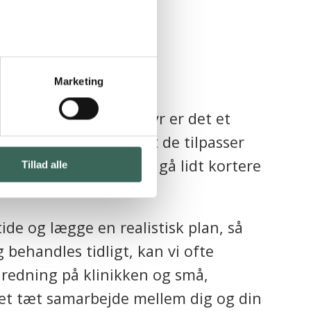
og kat
Marketing
ielt hos ældre kæledyr er det et
 tror. For udover at de tilpasser
t springer lidt lavere, gå lidt kortere
Tillad alle
de og lægge en realistisk plan, så
 behandles tidligt, kan vi ofte
redning på klinikken og små,
et tæt samarbejde mellem dig og din