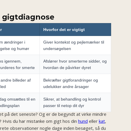
en gigtdiagnose
r
Hvorfor det er vigtigt
om ændringer i
Giver kontekst og pejlemærker til
gelse og humør
undersøgelsen
es igennem,
Afslører hvor smerterne sidder, og
urderes for smerte
hvordan de påvirker dyret
andre billeder af
Bekræfter gigtforandringer og
led
udelukker andre årsager
ag omsættes til en
Sikrer, at behandling og kontrol
dlingsplan
passer til netop dit dyr
et på det seneste? Og er de begyndt at virke mindre
ge? Hvis du har mistanke om gigt hos din
hund
eller
kat
,
krete observationer nogle dage inden besøget, så du