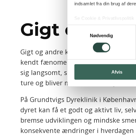
indsamlet fra din brug af dere
Se Cookie & Privatlivspolitik
Gigt og sme
Samtykkevalg
Nødvendig
Gigt og andre kroniske smerter er me
kendt fænomen. Mange dyr går rundt 
sig langsomt, så er dyr ekstremt gode t
Afvis
ture og bliver mere stille derhjemme
På Grundtvigs Dyreklinik i København
dyret kan få et godt og aktivt liv, s
bremse udviklingen og mindske smert
konsekvente ændringer i hverdagen d