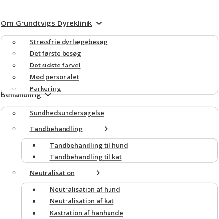
Om Grundtvigs Dyreklinik
Stressfrie dyrlægebesøg
Det første besøg
Det sidste farvel
Mød personalet
Parkering
Behandling
Sundheds­undersøgelse
Tandbehandling
Tandbehandling til hund
Tandbehandling til kat
Neutralisation
Neutralisation af hund
Neutralisation af kat
Kastration af hanhunde