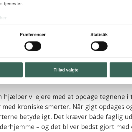
s tjenester.
her
rter hos hund 
Præferencer
Statistik
get almindelige hos hunde og katte og spec
med mere ondt, end deres ejere umiddelbart
il at skjule smerte. De gør i stedet alt for a
Tillad valgte
, så de ikke unødvendigt belaster kroppen.
 hjælper vi ejere med at opdage tegnene i ti
elv med kroniske smerter. Når gigt opdages og
erne betydeligt. Det kræver både faglig ud
erhjemme – og det bliver bedst gjort med 