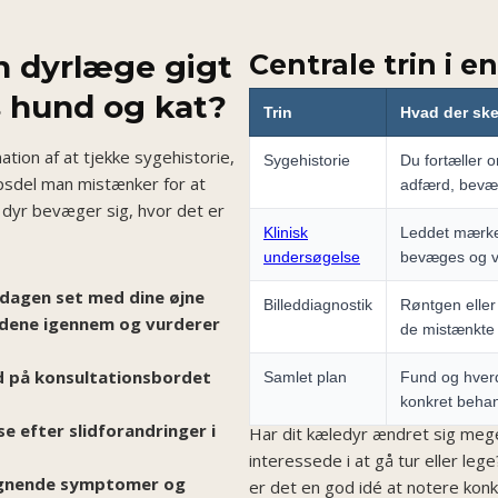
n dyrlæge gigt
Centrale trin i 
s hund og kat?
Trin
Hvad der ske
tion af at tjekke sygehistorie,
Sygehistorie
Du fortæller 
opsdel man mistænker for at
adfærd, bevæ
 dyr bevæger sig, hvor det er
Klinisk
Leddet mærk
undersøgelse
bevæges og v
dagen set med dine øjne
Billeddiagnostik
Røntgen eller 
ddene igennem og vurderer
de mistænkte 
ed på konsultationsbordet
Samlet plan
Fund og hverd
konkret behan
 efter slidforandringer i
Har dit kæledyr ændret sig meg
interessede i at gå tur eller le
lignende symptomer og
er det en god idé at notere kon