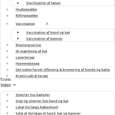
Sterilisation af tæver
Hvalpepakke
Killingepakke
Vaccination
Vaccination af hund og kat
Vaccination af kaniner
Klip/soignering
ID-mærkning af kat
Laserterapi
Hjemmebesøg
Det sidste farvel: Aflivning & kremering af hunde og katte
Kranio sakral terapi
Priser
Viden
Smerter hos kæledyr
Gigt og smerter hos hund og kat
Lokal Dyrlæge København
Valg af dyrlæge til hund, kat og kaniner