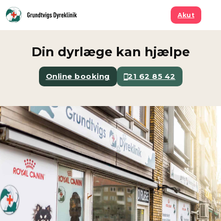
Spring til hovedindhold
Spring til sidefod
Akut
Din dyrlæge kan hjælpe
Online booking
21 62 85 42