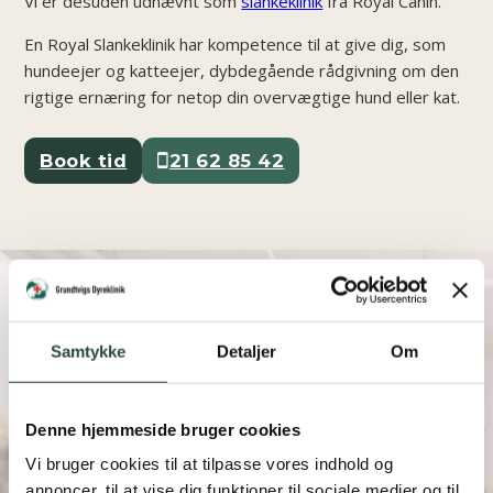
Vi er desuden udnævnt som
slankeklinik
fra Royal Canin.
En Royal Slankeklinik har kompetence til at give dig, som
hundeejer og katteejer, dybdegående rådgivning om den
rigtige ernæring for netop din overvægtige hund eller kat.
Book tid
21 62 85 42
Det siger vores
Samtykke
Detaljer
Om
kunder
Vi har over 250+ fem-stjernet anmeldelser. Læs et udvalg
Denne hjemmeside bruger cookies
vores anmeldelser her
Vi bruger cookies til at tilpasse vores indhold og
annoncer, til at vise dig funktioner til sociale medier og til