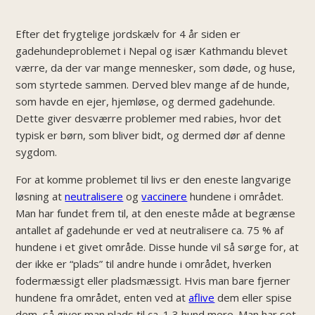
Efter det frygtelige jordskælv for 4 år siden er
gadehundeproblemet i Nepal og især Kathmandu blevet
værre, da der var mange mennesker, som døde, og huse,
som styrtede sammen. Derved blev mange af de hunde,
som havde en ejer, hjemløse, og dermed gadehunde.
Dette giver desværre problemer med rabies, hvor det
typisk er børn, som bliver bidt, og dermed dør af denne
sygdom.
For at komme problemet til livs er den eneste langvarige
løsning at
neutralisere
og
vaccinere
hundene i området.
Man har fundet frem til, at den eneste måde at begrænse
antallet af gadehunde er ved at neutralisere ca. 75 % af
hundene i et givet område. Disse hunde vil så sørge for, at
der ikke er “plads” til andre hunde i området, hverken
fodermæssigt eller pladsmæssigt. Hvis man bare fjerner
hundene fra området, enten ved at
aflive
dem eller spise
dem, så giver man plads til ca. 1,3 hund mere. Man har set