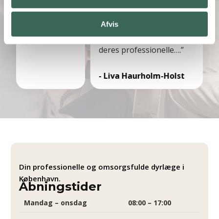
på vores hund
overfor både ejer og kæledyr, helt fr
vores situation.
træder ind af døren, til du træder ud
g og
hele mit forløb med min elskede og 
Afvis
ana og Mai. Og
Gucci, har jeg roligt kunne stole 110
deres professionelle….”
- Liva Haurholm-Holst
Din professionelle og omsorgsfulde dyrlæge i
København.
Åbningstider
Mandag – onsdag
08:00 – 17:00