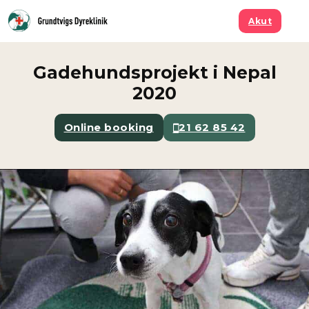
Spring til hovedindhold
Spring til sidefod
Akut
Gadehundsprojekt i Nepal
2020
Online booking
21 62 85 42